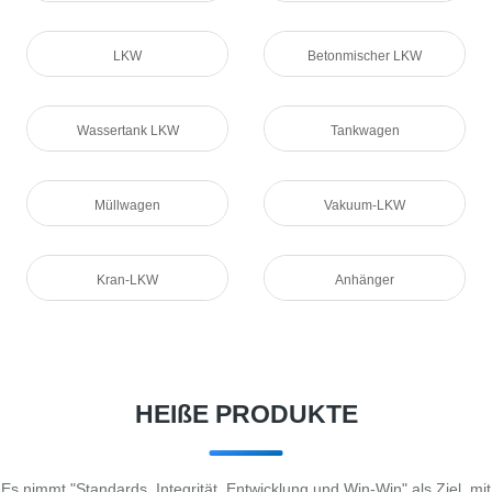
LKW
Betonmischer LKW
Wassertank LKW
Tankwagen
Müllwagen
Vakuum-LKW
Kran-LKW
Anhänger
HEIßE PRODUKTE
Es nimmt "Standards, Integrität, Entwicklung und Win-Win" als Ziel, mit