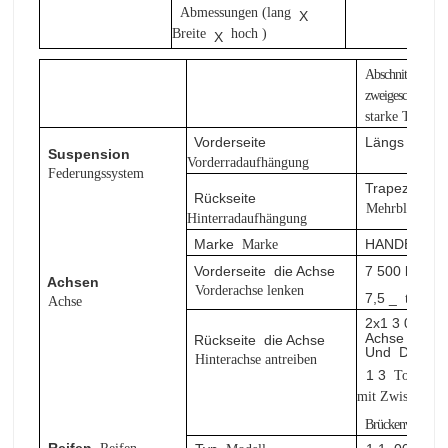
Abmessungen (lang
X
Breite
hoch
)
X
Abschnittshöhe
zweigeschossige
T
starke Tragfäh
Vorderseite
Längs
Blatt
Suspension
Vorderradaufhängung
Federungssystem
Trapezförmi
Rückseite
Mehrblattfede
Hinterradaufhängung
Marke
HANDE
Marke
Han
Vorderseite
die Achse
7
500 kg
M
Achsen
Vorderachse lenken
7,5
_
t Vorde
Achse
2x1
3
000kg,
Achse
mit
Rückseite
die Achse
Und
Differen
Hinterachse antreiben
1
3
M
Tonne
mit Zwischendif
Brückenverhältni
Reifen