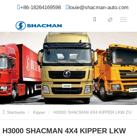
+86-18264169598
louie@shacman-auto.com
Startseite
Kipper
H3000 SHACMAN 4X4 KIPPER LKW ZU
VERKAUFEN
H3000 SHACMAN 4X4 KIPPER LKW