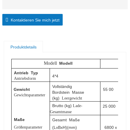
Kontaktieren Sie mich jetzt
Produktdetails
Modell
Modell
SX
Antrieb
Typ
4*4
Antriebsform
Vollständig
Gewicht
55
00
Bordstein
Masse
Gewichtsparameter
(kg)
Leergewicht
Brutto (kg)
Lade-
25
000
Gesamtmasse
Maße
Gesamt
Maße
Größenparameter
(LxBxH)(mm)
6800
x 2490 