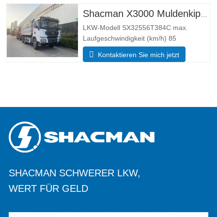
000 Maße Größenparameter Gesamt
Maße (LxBxH)(mm) Abmessungen (lang
Shacman X3000 Muldenkipper mit 10 Rädern
LKW-Modell SX32556T384C max.
Laufgeschwindigkeit (km/h) 85
Fahrsystem 6×4 Maße (L*B*H)(mm)
Kontaktieren Sie mich jetzt
Gesamt 8385*2490*3450 Dump-Körper
5600*2300*1500 Dicke (mm) Unten 8,
Seite 6 Hydraulisches Hebesystem
Mittelhub oder Fronthub HYVA Anflug- /
Abflugwinkel
SHACMAN SCHWERER LKW,
WERT FÜR GELD