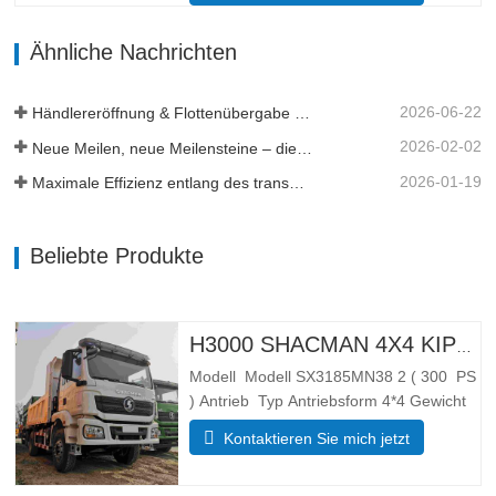
5600*2300*1500 Volumen der Frachtbox
Ähnliche Nachrichten
19 Kubikmeter, 20 Kubikmeter ist
verfügbar Dicke der Frachtbox (mm)
Unten 8, Seite 6…
2026-06-22
Händlereröffnung & Flottenübergabe in Tansania
2026-02-02
Neue Meilen, neue Meilensteine ​​– die Dynamik hält an
2026-01-19
Maximale Effizienz entlang des transguineischen Eisenbahnkorridors
Beliebte Produkte
H3000 SHACMAN 4X4 KIPPER LKW ZU VERKAUFEN
Modell Modell SX3185MN38 2 ( 300 PS
) Antrieb Typ Antriebsform 4*4 Gewicht
Gewichtsparameter Vollständig
Kontaktieren Sie mich jetzt
Bordstein Masse (kg) Leergewicht 55
00 Brutto (kg) Lade-Gesamtmasse 25