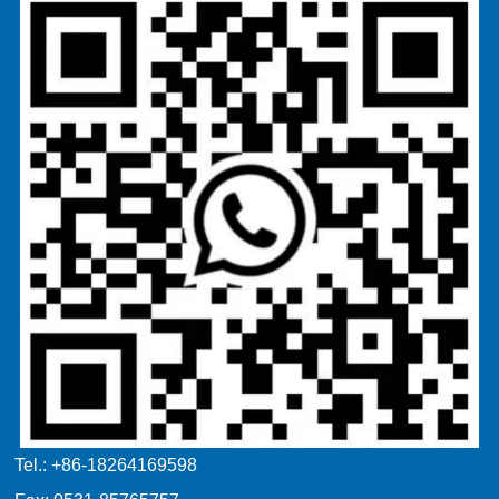
Tel.: +86-18264169598