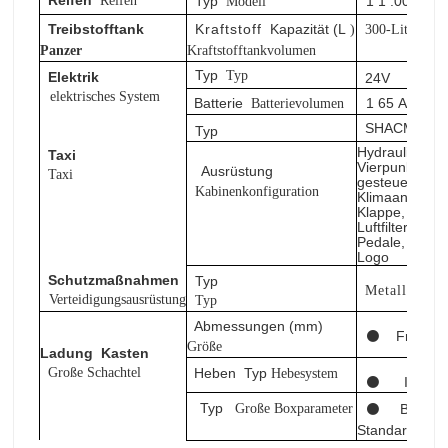
Reifen
Typ
1
1
.00R
20
Modell
Treibstofftank
Kraftstoff
Kapazität (L
)
300-Liter-Kra
Panzer
Kraftstofftankvolumen
Typ
Typ
Elektrik
24V
elektrisches System
Batterie
1
65
Ah
Batterievolumen
Wart
SHACMAN
Typ
Hydraulischer 
Taxi
Vierpunktkabin
Ausrüstung
Taxi
gesteuerte au
Kabinenkonfiguration
Klimaanlage, e
Klappe, Teles
Luftfilter, Was
Pedale, SHACM
Logo
Schutzmaßnahmen
Typ
Metallstoßst
Verteidigungsausrüstung
Typ
Abmessungen (mm)
⚫
Fronthu
Größe
Ladung
Kasten
Große Schachtel
Heben
Typ
Hebesystem
⚫
Inländ
Typ
Große Boxparameter
⚫
Boden-/
Standard